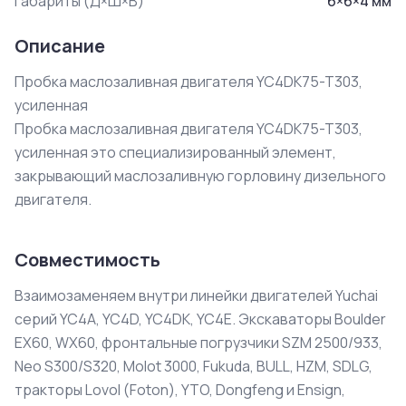
Габариты (Д×Ш×В)
6
×
6
×
4
мм
Описание
Пробка маслозаливная двигателя YC4DK75-T303, 
усиленная

Пробка маслозаливная двигателя YC4DK75-T303, 
усиленная это специализированный элемент, 
закрывающий маслозаливную горловину дизельного 
двигателя.
Совместимость
Взаимозаменяем внутри линейки двигателей Yuchai
серий YC4A, YC4D, YC4DK, YC4E. Экскаваторы Boulder
EX60, WX60, фронтальные погрузчики SZM 2500/933,
Neo S300/S320, Molot 3000, Fukuda, BULL, HZM, SDLG,
тракторы Lovol (Foton), YTO, Dongfeng и Ensign,