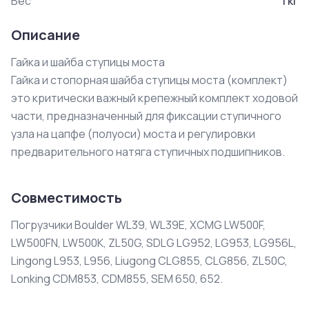
Вес
1
кг
Описание
Гайка и шайба ступицы моста

Гайка и стопорная шайба ступицы моста (комплект) 
это критически важный крепежный комплект ходовой 
части, предназначенный для фиксации ступичного 
узла на цапфе (полуоси) моста и регулировки 
предварительного натяга ступичных подшипников.
Совместимость
Погрузчики Boulder WL39, WL39E, XCMG LW500F,
LW500FN, LW500K, ZL50G, SDLG LG952, LG953, LG956L,
Lingong L953, L956, Liugong CLG855, CLG856, ZL50C,
Lonking CDM853, CDM855, SEM 650, 652.