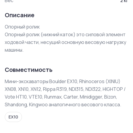
Вес
2
кг
Описание
Опорный ролик

Опорный ролик (нижний каток) это силовой элемент 
ходовой части, несущий основную весовую нагрузку 
машины.
Совместимость
Мини-экскаваторы Boulder EX10, Rhinoceros (XINIU)
XN08, XN10, XN12, Rippa R319, NDI315, NDI322, HIGHTOP /
Vote HT10, VTE10, Runmax, Carter, Minidigger, Bizon,
Shandong, Kingwoo аналогичного весового класса.
EX10