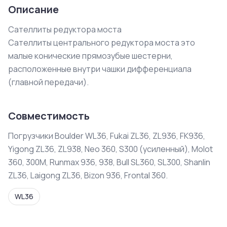
Описание
Сателлиты редуктора моста

Сателлиты центрального редуктора моста это 
малые конические прямозубые шестерни, 
расположенные внутри чашки дифференциала 
(главной передачи).
Совместимость
Погрузчики Boulder WL36, Fukai ZL36, ZL936, FK936,
Yigong ZL36, ZL938, Neo 360, S300 (усиленный), Molot
360, 300M, Runmax 936, 938, Bull SL360, SL300, Shanlin
ZL36, Laigong ZL36, Bizon 936, Frontal 360.
WL36