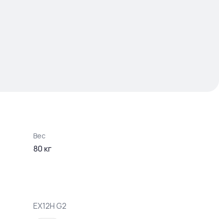
Вес
80
кг
EX12H G2