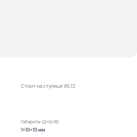
Стоит на ступице WL12
Габариты (Д×Ш×В)
1
×
10
×
10
мм