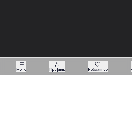
Новости
Меню
Профиль
Избранное
03.08
Советы
Запчасти для вилочных погрузчиков: как подобрать
деталь без ошибки