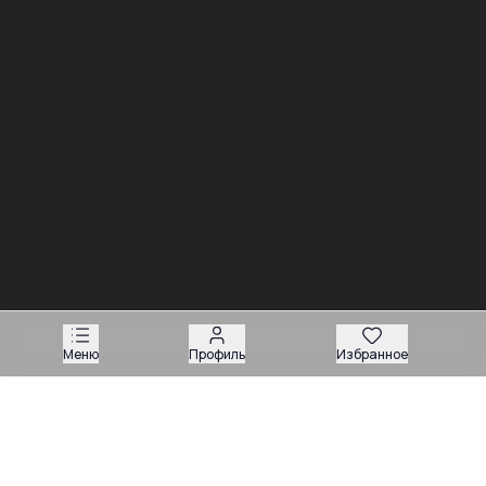
Новости
03.08
Советы
Запчасти для вилочных погрузчиков: как подобрать
деталь без ошибки
Меню
Профиль
Избранное