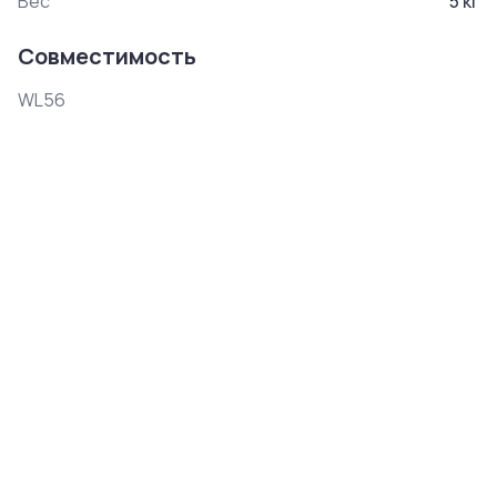
Вес
5
кг
Совместимость
WL56