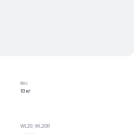
Вес
10
кг
WL20, WL20R