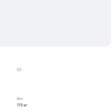
G1
Вес
175
кг