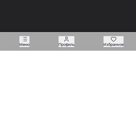
03.08
03.08
Советы
Советы
Запчасти для
Подбор запчастей по VIN
экскаваторов-
или серийному номеру:
погрузчиков: как
какие данные нужны
подобрать нужную
продавцу
деталь
Меню
Профиль
Избранное
Техника
Магазин запчастей
Навесное оборудование