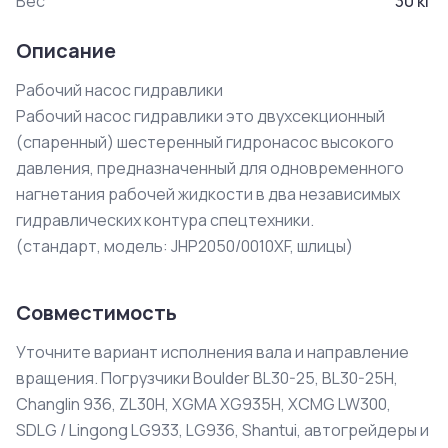
Вес
30
кг
Описание
Рабочий насос гидравлики

Рабочий насос гидравлики это двухсекционный 
(спаренный) шестеренный гидронасос высокого 
давления, предназначенный для одновременного 
нагнетания рабочей жидкости в два независимых 
гидравлических контура спецтехники.

(стандарт, модель: JHP2050/0010XF, шлицы)
Совместимость
Уточните вариант исполнения вала и направление
вращения. Погрузчики Boulder BL30-25, BL30-25H,
Changlin 936, ZL30H, XGMA XG935H, XCMG LW300,
SDLG / Lingong LG933, LG936, Shantui, автогрейдеры и