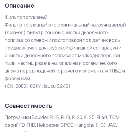
Описание
Фильтр топливный

Фильтр топливный это оригинальный накручиваемый 
(spin-on) фильтр тонкой очистки дизельного 
топлива со сливом и подготовкой под датчик воды, 
предназначен для глубокой финишной сепарации и 
очистки дизельного топлива от мелкодисперсной 
пыли, частиц ржавчины, окалины и органического 
шлама перед подачей горючего к элементам ТНВД и 
форсункам.

(CN: 20801-02141; Isuzu C240)
Совместимость
Погрузчики Boulder FL15, FL18, FL20, FL25, FL40, TCM
серий FD, FHD, Heli серия CPCD, Hangcha (HC), JAC,