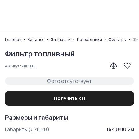
Ваш город
Главная
Каталог
Запчасти
Расходники
Фильтры
Фи
Фильтр топливный
Артикул:
7110-FL01
Фото отсутствует
Получить КП
Размеры и габариты
Габариты (Д×Ш×В)
14
×
10
×
10
мм