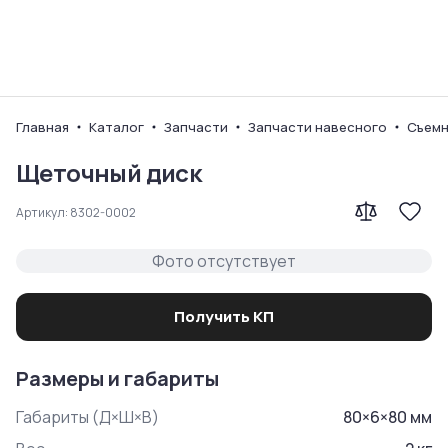
Ваш город
Главная
Каталог
Запчасти
Запчасти навесного
Съемн
Щеточный диск
Артикул:
8302-0002
Фото отсутствует
Получить КП
Размеры и габариты
Габариты (Д×Ш×В)
80
×
6
×
80
мм