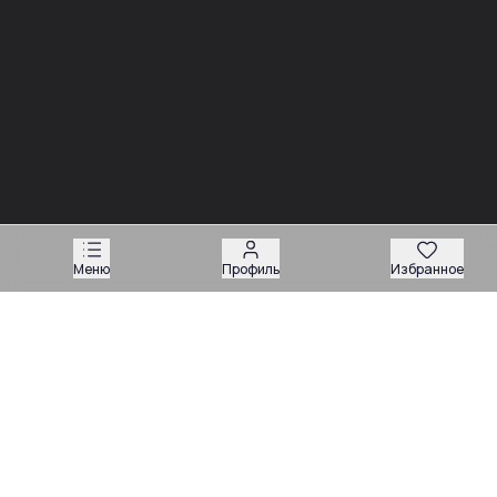
03.08
03.08
Советы
Советы
Запчасти для
Подбор запчастей по VIN
экскаваторов-
или серийному номеру:
погрузчиков: как
какие данные нужны
подобрать нужную
продавцу
деталь
Меню
Профиль
Избранное
Техника
Магазин запчастей
Навесное оборудование