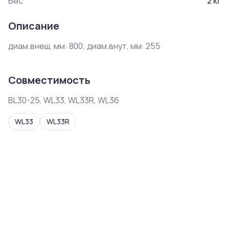
Вес
2
кг
Описание
диам.внеш, мм: 800; диам.внут, мм: 255
Совместимость
BL30-25, WL33, WL33R, WL36
WL33
WL33R