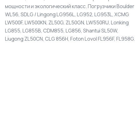
мощности и экологический класс. Погрузчики Boulder
WL56, SDLG / Lingong LG956L, LG952, LG953L, XCMG
LW500F, LW500KN, ZL50G, ZL50GN, LW550RU, Lonking
LG855, LG855B, CDM855, LG856, Shantui SL50W,
Liugong ZL50CN, CLG 856H, Foton Lovol FL956F, FL958G.