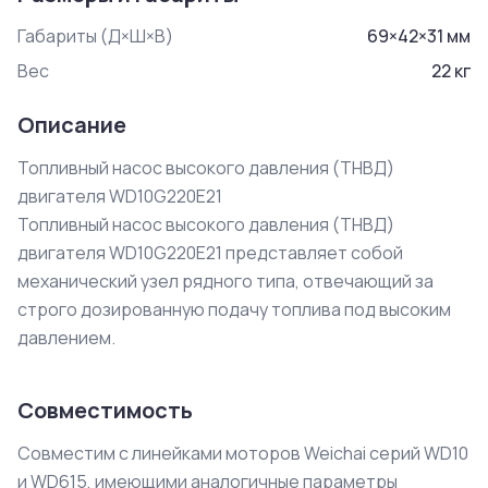
Габариты (Д×Ш×В)
69
×
42
×
31
мм
Вес
22
кг
Описание
Топливный насос высокого давления (ТНВД) 
двигателя WD10G220E21

Топливный насос высокого давления (ТНВД) 
двигателя WD10G220E21 представляет собой 
механический узел рядного типа, отвечающий за 
строго дозированную подачу топлива под высоким 
давлением.
Совместимость
Совместим с линейками моторов Weichai серий WD10
и WD615, имеющими аналогичные параметры