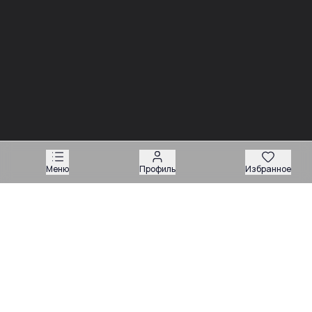
03.08
03.08
Советы
Советы
Запчасти для
Подбор запчастей по VIN
экскаваторов-
или серийному номеру:
погрузчиков: как
какие данные нужны
подобрать нужную
продавцу
деталь
Меню
Профиль
Избранное
Техника
Магазин запчастей
Навесное оборудование