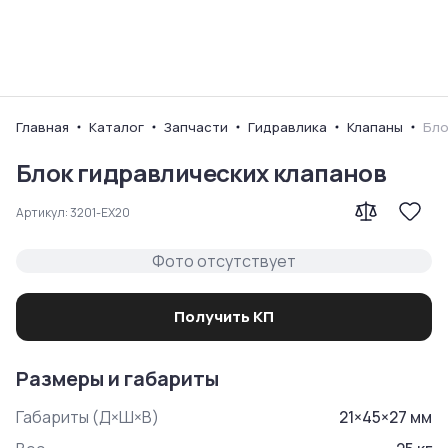
Ваш город
Главная
Каталог
Запчасти
Гидравлика
Клапаны
Бло
Блок гидравлических клапанов
Артикул:
3201-EX20
Фото отсутствует
Получить КП
Размеры и габариты
Габариты (Д×Ш×В)
21
×
45
×
27
мм