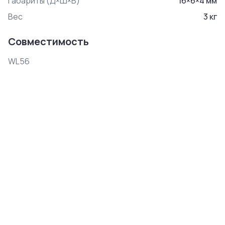
Габариты (Д×Ш×В)
16
×
6
×
4
мм
Вес
3
кг
Совместимость
WL56